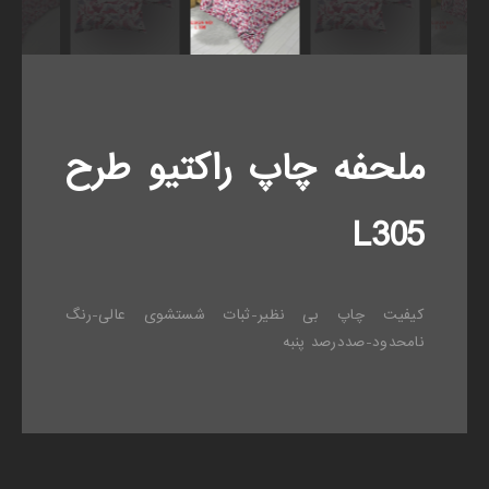
ملحفه چاپ راکتیو طرح
L305
کیفیت چاپ بی نظیر-ثبات شستشوی عالی-رنگ
نامحدود-صددرصد پنبه